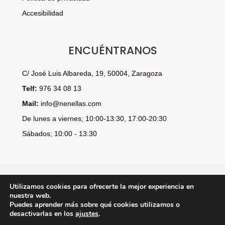
Accesibilidad
ENCUÉNTRANOS
C/ José Luis Albareda, 19, 50004, Zaragoza
Telf:
976 34 08 13
Mail:
info@nenellas.com
De lunes a viernes; 10:00-13:30, 17:00-20:30
Sábados; 10:00 - 13:30
Utilizamos cookies para ofrecerte la mejor experiencia en
PROGRAMA KIT DIGITAL COFINANCIADO POR LOS FONDOS
nuestra web.
NEXT GENERATION (EU) DEL MECANISMO DE
Puedes aprender más sobre qué cookies utilizamos o
RECUPERACIÓN Y RESILENCIA
desactivarlas en los
ajustes
.